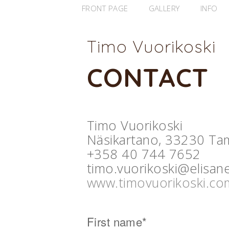
FRONT PAGE
GALLERY
INFO
Timo Vuorikoski
CONTACT
Timo Vuorikoski
Näsikartano, 33230 Tam
+358 40 744 7652
timo.vuorikoski@elisane
www.timovuorikoski.co
First name*