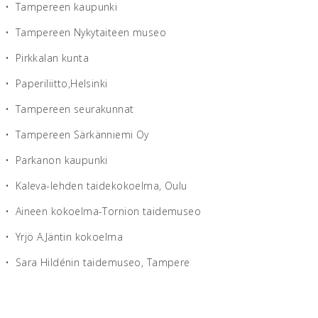
• Tampereen kaupunki
• Tampereen Nykytaiteen museo
• Pirkkalan kunta
• Paperiliitto,Helsinki
• Tampereen seurakunnat
• Tampereen Särkänniemi Oy
• Parkanon kaupunki
• Kaleva-lehden taidekokoelma, Oulu
• Aineen kokoelma-Tornion taidemuseo
• Yrjö A.Jäntin kokoelma
• Sara Hildénin taidemuseo, Tampere