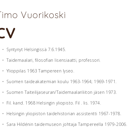
Timo Vuorikoski
CV
• Syntynyt Helsingissä 7.6.1945.
• Taidemaalari, filosofian lisensiaatti, professori.
• Ylioppilas 1963 Tampereen lyseo.
• Suomen taideakatemian koulu 1963-1964; 1969-1971.
• Suomen Taiteilijaseuran/Taidemaalariliiton jäsen 1973.
• Fil. kand. 1968 Helsingin yliopisto. Fil . lis. 1974.
• Helsingin yliopiston taidehistorian assistentti 1967-1978.
• Sara Hildénin taidemuseon johtaja Tampereella 1979-2006.