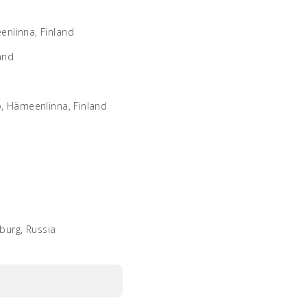
nlinna, Finland
land
, Hämeenlinna, Finland
sburg, Russia