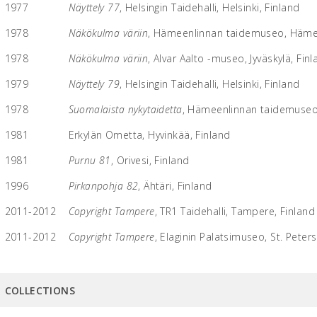
1977
Näyttely 77
, Helsingin Taidehalli, Helsinki, Finland
1978
Näkökulma väriin
, Hämeenlinnan taidemuseo, Hämee
1978
Näkökulma väriin
, Alvar Aalto -museo, Jyväskylä, Fin
1979
Näyttely 79
, Helsingin Taidehalli, Helsinki, Finland
1978
Suomalaista nykytaidetta
, Hämeenlinnan taidemuseo
1981
Erkylän Ometta, Hyvinkää, Finland
1981
Purnu 81
, Orivesi, Finland
1996
Pirkanpohja 82
, Ähtäri, Finland
2011-2012
Copyright Tampere
, TR1 Taidehalli, Tampere, Finland
2011-2012
Copyright Tampere
, Elaginin Palatsimuseo, St. Peter
COLLECTIONS